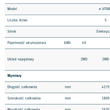
Model
e VITA
Liczba drzwi
5
Silnik
Elektryc
Pojemność akumulatora
kWh
49
Układ napędowy
2WD
2WD
Wymiary
Długość całkowita
mm
4275
Szerokość całkowita
mm
1800
Wysokość całkowita
mm
1635