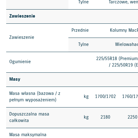
Tylne
Tarczowe, we
Zawieszenie
Przednie
Kolumny Mac
Zawieszenie
Tylne
Wielowaha
225/55R18 (Premium
Ogumienie
/ 225/50R19 (
Masy
Masa własna (bazowa / z
kg
1700/1702
1760/1
pełnym wyposażeniem)
Dopuszczalna masa
kg
2180
2250
całkowita
Masa maksymalna