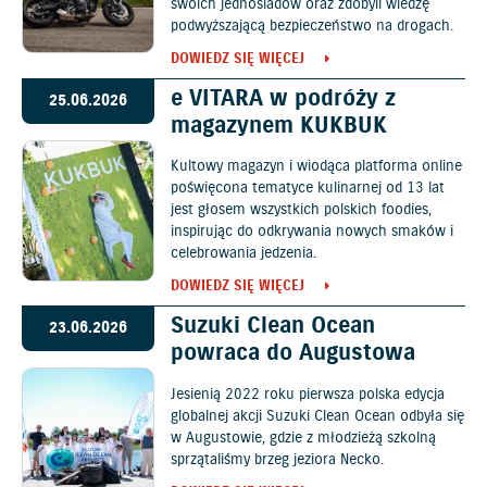
swoich jednośladów oraz zdobyli wiedzę
podwyższającą bezpieczeństwo na drogach.
DOWIEDZ SIĘ WIĘCEJ
e VITARA w podróży z
25.06.2026
magazynem KUKBUK
Kultowy magazyn i wiodąca platforma online
poświęcona tematyce kulinarnej od 13 lat
jest głosem wszystkich polskich foodies,
inspirując do odkrywania nowych smaków i
celebrowania jedzenia.
DOWIEDZ SIĘ WIĘCEJ
Suzuki Clean Ocean
23.06.2026
powraca do Augustowa
Jesienią 2022 roku pierwsza polska edycja
globalnej akcji Suzuki Clean Ocean odbyła się
w Augustowie, gdzie z młodzieżą szkolną
sprzątaliśmy brzeg jeziora Necko.