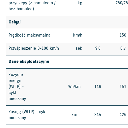
przyczepy (z hamulcem /
kg
750/7
bez hamulca)
Osiągi
Prędkość maksymalna
km/h
150
Przyśpieszenie 0-100 km/h
sek
9,6
8,7
Dane eksploatacyjne
Zużycie
energii
(WLTP) -
Wh/km
149
151
cykl
mieszany
Zasięg (WLTP) - cykl
km
344
426
mieszany