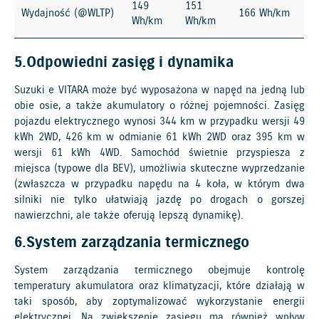
149
151
Wydajność (@WLTP)
166 Wh/km
Wh/km
Wh/km
5.Odpowiedni zasięg i dynamika
Suzuki e VITARA może być wyposażona w napęd na jedną lub
obie osie, a także akumulatory o różnej pojemności. Zasięg
pojazdu elektrycznego wynosi 344 km w przypadku wersji 49
kWh 2WD, 426 km w odmianie 61 kWh 2WD oraz 395 km w
wersji 61 kWh 4WD. Samochód świetnie przyspiesza z
miejsca (typowe dla BEV), umożliwia skuteczne wyprzedzanie
(zwłaszcza w przypadku napędu na 4 koła, w którym dwa
silniki nie tylko ułatwiają jazdę po drogach o gorszej
nawierzchni, ale także oferują lepszą dynamikę).
6.System zarządzania termicznego
System zarządzania termicznego obejmuje kontrolę
temperatury akumulatora oraz klimatyzacji, które działają w
taki sposób, aby zoptymalizować wykorzystanie energii
elektrycznej. Na zwiększenie zasięgu ma również wpływ