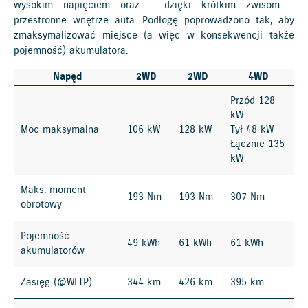
wysokim napięciem oraz – dzięki krótkim zwisom –
przestronne wnętrze auta. Podłogę poprowadzono tak, aby
zmaksymalizować miejsce (a więc w konsekwencji także
pojemność) akumulatora.
Napęd
2WD
2WD
4WD
Przód 128
kW
Moc maksymalna
106 kW
128 kW
Tył 48 kW
Łącznie 135
kW
Maks. moment
193 Nm
193 Nm
307 Nm
obrotowy
Pojemność
49 kWh
61 kWh
61 kWh
akumulatorów
Zasięg (@WLTP)
344 km
426 km
395 km