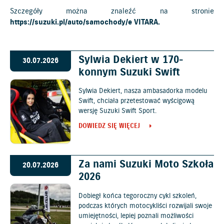
Szczegóły można znaleźć na stronie
https://suzuki.pl/auto/samochody/e VITARA
.
Sylwia Dekiert w 170-
30.07.2026
konnym Suzuki Swift
Sylwia Dekiert, nasza ambasadorka modelu
Swift, chciała przetestować wyścigową
wersję Suzuki Swift Sport.
DOWIEDZ SIĘ WIĘCEJ
Za nami Suzuki Moto Szkoła
20.07.2026
2026
Dobiegł końca tegoroczny cykl szkoleń,
podczas których motocykliści rozwijali swoje
umiejętności, lepiej poznali możliwości