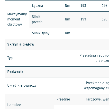
Łączna
Nm
193
193
Maksymalny
Silnik
moment
Nm
193
193
przedni
obrotowy
Silnik tylny
Nm
-
-
Skrzynia biegów
Przeładnia redukc
Typ
przełoże
Podwozie
Przekładnia z
Układ kierowniczy
wspomagany el
Przednie
Tarczowe, we
Hamulce