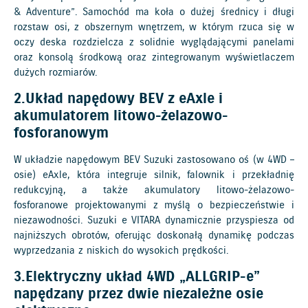
& Adventure”. Samochód ma koła o dużej średnicy i długi
rozstaw osi, z obszernym wnętrzem, w którym rzuca się w
oczy deska rozdzielcza z solidnie wyglądającymi panelami
oraz konsolą środkową oraz zintegrowanym wyświetlaczem
dużych rozmiarów.
2.Układ napędowy BEV z eAxle i
akumulatorem litowo-żelazowo-
fosforanowym
W układzie napędowym BEV Suzuki zastosowano oś (w 4WD –
osie) eAxle, która integruje silnik, falownik i przekładnię
redukcyjną, a także akumulatory litowo-żelazowo-
fosforanowe projektowanymi z myślą o bezpieczeństwie i
niezawodności. Suzuki e VITARA dynamicznie przyspiesza od
najniższych obrotów, oferując doskonałą dynamikę podczas
wyprzedzania z niskich do wysokich prędkości.
3.Elektryczny układ 4WD „ALLGRIP-e”
napędzany przez dwie niezależne osie