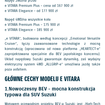
Napęd 2WD/na przód
e VITARA Premium Plus – cena od 167 900 zł
e VITARA Elegance – od 177 900 zł
Napęd 4WD/na wszystkie koła
e VITARA Premium Plus – 175 900 zł
e VITARA Elegance – 185 900 zł
„e VITARA”, budowana według koncepcji „Emotional Versatile
Cruiser”, łączy zaawansowane technologie z mocną
konstrukcją (opracowana od nowa platforma „HEARTECT-e”
zaprojektowana specjalnie dla BEV japońskiego koncernu).
Układ napędowy Suzuki gwarantuje dynamikę, zaś wydajny
elektryczny system 4WD „ALLGRIP-e” umożliwia jazdę także
poza asfaltem.
GŁÓWNE CECHY MODELU E VITARA
1.Nowoczesny BEV - mocna konstrukcja
typowa dla SUV Suzuki
Motywem przewodnim projektu BEV-a Suzuki jest „High-Tech